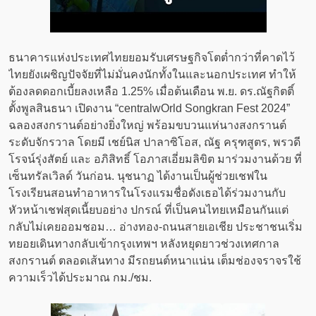
ธนาคารแห่งประเทศไทยยอมรับเศรษฐกิจโตต่ำกว่าที่คาดไว้
ไทยยังเผชิญปัจจัยที่ไม่มั่นคงนักทั้งในและนอกประเทศ ทำให้
ต้องลดดอกเบี้ยลงเหลือ 1.25% เมื่อต้นเดือน พ.ย. ดร.ณัฐกิตติ์
ตั้งพูลสินธนา เปิดงาน “centralwOrld Songkran Fest 2024”
ฉลองสงกรานต์อย่างยิ่งใหญ่ พร้อมขบวนแห่นางสงกรานต์
ระดับจักรวาล โดยมี เชย์นิส ปาลาซิโอส, ณัฐ ครุฑสูตร, พรวดี
โรจน์รุ่งสัตย์ และ อภิสิทธิ์ โอภาสเอี่ยมลิขิต มาร่วมงานด้วย ที่
เซ็นทรัลเวิลด์ วันก่อน. นุชนาฏ ได้งานเป็นผู้ช่วยเชฟใน
โรงเรียนสอนทําอาหารในโรงแรมชื่อดังเธอได้ร่วมงานกับ
หัวหน้าเชฟสุดเนี้ยบอย่าง ปกรณ์ ที่เป็นคนไทยเหมือนกันแต่
กลับไม่เคยออมชอม… อ่างทอง-ถนนสายเอเชีย ประชาชนเริ่ม
ทยอยเดินทางกลับเข้ากรุงเทพฯ หลังหยุดยาวช่วงเทศกาล
สงกรานต์ ตลอดเส้นทาง มีรถยนต์หนาแน่น เต็มช่องจราจรใช้
ความเร็วได้ประมาณ กม./ชม.