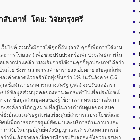
ัปดาห์ โดย: วิจัยกรุงศรี
็บไซต์ รวมทั้งมีการใช้คุกกี้อื่น (อาทิ คุกกี้เพื่อการใช้งาน
านและการโฆษณา) เพื่อช่วยปรับปรุงหรือเพิ่มประสิทธิภาพใน
 โดยหากท่านคลิก “ยอมรับการใช้งานคุกกี้ทุกประเภท” ถือว่า
็นด้วย ซึ่งท่านสามารถศึกษารายละเอียดเกี่ยวกับคุกกี้เพิ่ม
องคำตลาดนิวยอร์กปิดพุ่งขึ้นกว่า 1% ในวันอังคาร (16
ทุนเชื่อมั่นว่าธนาคารกลางสหรัฐ (เฟด) จะปรับลดอัตรา
การใช้ข้อมูลส่วนบุคคลของท่านจะกระทำไปเพื่อประโยชน์
บค.อาจนำข้อมูลส่วนบุคคลของผู้ใช้งานจากหน่วยงานอื่น มา
ตถุประสงค์ภายใต้กฎหมายที่อยู่ในการกำกับดูแลของ สบค.
่ยั่งยืนและเศรษฐกิจพอเพียงศูนย์สาธารณประโยชน์และ
ทัศน์เพื่อการจัดการศูนย์พัฒนาและบริการด้านภาษาและ
ารวิจัยในมนุษย์ศูนย์คลังปัญญาและสารสนเทศสหกรณ์
กว่านั้น อัตราดอกเบี้ยควรมีการปรับลดลง ซึ่งช่วยบรรเทา