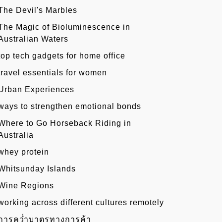
The Devil's Marbles
The Magic of Bioluminescence in
Australian Waters
top tech gadgets for home office
travel essentials for women
Urban Experiences
ways to strengthen emotional bonds
Where to Go Horseback Riding in
Australia
whey protein
Whitsunday Islands
Wine Regions
working across different cultures remotely
การคว่ำบาตรทางการค้า