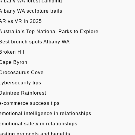
Albany WA forest camping
Albany WA sculpture trails
AR vs VR in 2025
Australia’s Top National Parks to Explore
Best brunch spots Albany WA
Broken Hill
Cape Byron
Crocosaurus Cove
cybersecurity tips
Daintree Rainforest
e-commerce success tips
emotional intelligence in relationships
emotional safety in relationships
fasting protocols and benefits